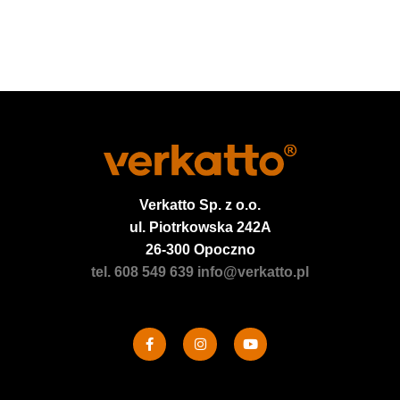
Verkatto
Sp. z o.o.
ul. Piotrkowska 242A
26-300 Opoczno
tel. 608 549 639
info@verkatto.pl