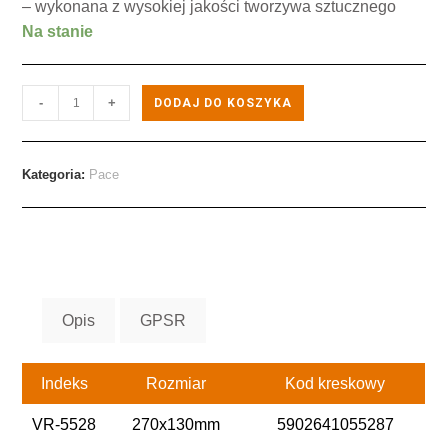
– wykonana z wysokiej jakości tworzywa sztucznego
Na stanie
-
+
DODAJ DO KOSZYKA
Kategoria:
Pace
Opis
GPSR
Indeks
Rozmiar
Kod kreskowy
VR-5528
270x130mm
5902641055287