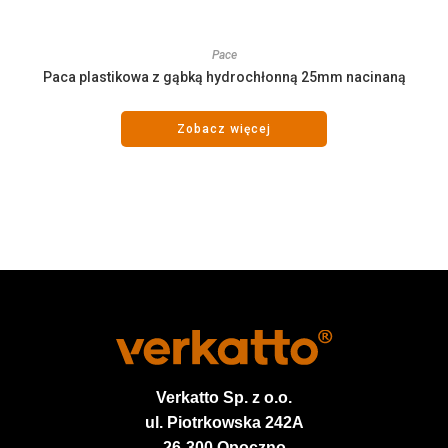
Pace
Paca plastikowa z gąbką hydrochłonną 25mm nacinaną
Zobacz więcej
Verkatto
Sp. z o.o.
ul. Piotrkowska 242A
26-300 Opoczno