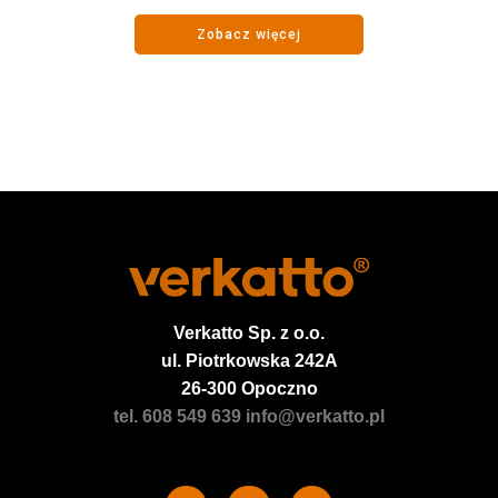
Zobacz więcej
Verkatto
Sp. z o.o.
ul. Piotrkowska 242A
26-300 Opoczno
tel. 608 549 639
info@verkatto.pl