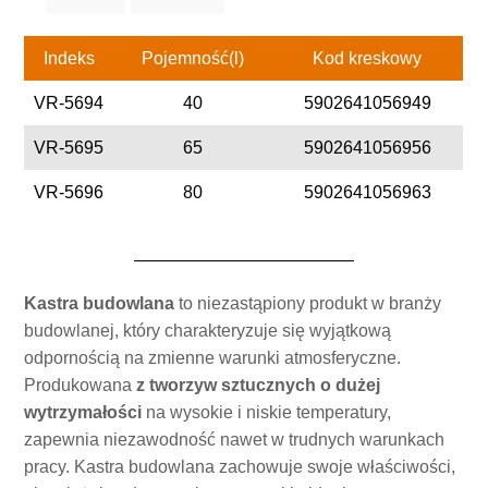
Indeks
Pojemność(l)
Kod kreskowy
VR-5694
40
5902641056949
VR-5695
65
5902641056956
VR-5696
80
5902641056963
Kastra budowlana
to niezastąpiony produkt w branży
budowlanej, który charakteryzuje się wyjątkową
odpornością na zmienne warunki atmosferyczne.
Produkowana
z tworzyw sztucznych o dużej
wytrzymałości
na wysokie i niskie temperatury,
zapewnia niezawodność nawet w trudnych warunkach
pracy. Kastra budowlana zachowuje swoje właściwości,