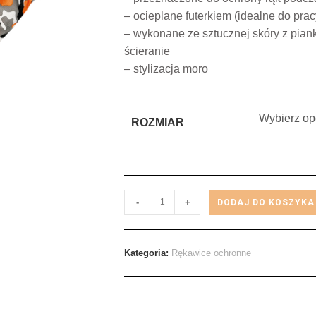
– ocieplane futerkiem (idealne do pra
– wykonane ze sztucznej skóry z pian
ścieranie
– stylizacja moro
Wybierz op
ROZMIAR
-
+
DODAJ DO KOSZYKA
Kategoria:
Rękawice ochronne