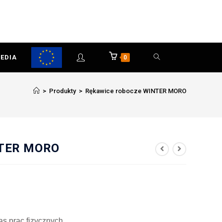
EDIA
0
>
Produkty
>
Rękawice robocze WINTER MORO
NTER MORO
s prac fizycznych