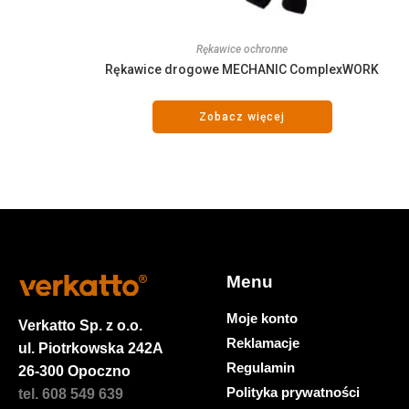
Rękawice ochronne
Rękawice drogowe MECHANIC ComplexWORK
Zobacz więcej
Menu
Moje konto
Verkatto
Sp. z o.o.
Reklamacje
ul. Piotrkowska 242A
Regulamin
26-300 Opoczno
Polityka prywatności
tel. 608 549 639