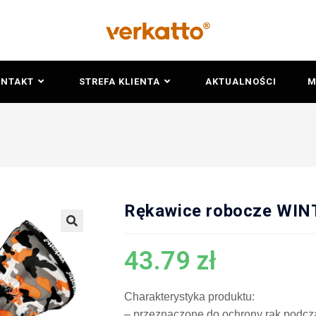
ONTAKT
STREFA KLIENTA
AKTUALNOŚCI
M
Rękawice robocze WI
🔍
43.79
zł
Charakterystyka produktu:
– przeznaczone do ochrony rąk podcza