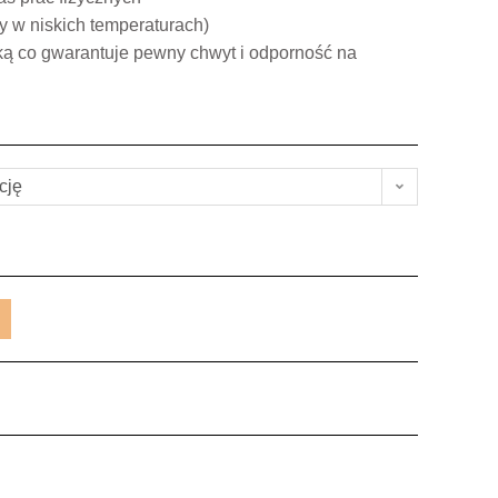
cy w niskich temperaturach)
ką co gwarantuje pewny chwyt i odporność na
cję