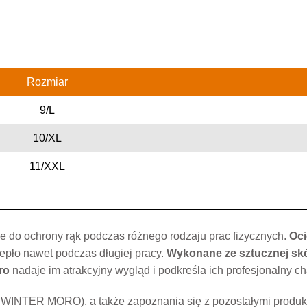
Rozmiar
9/L
10/XL
11/XXL
 do ochrony rąk podczas różnego rodzaju prac fizycznych.
Oci
iepło nawet podczas długiej pracy.
Wykonane ze sztucznej skó
ro
nadaje im atrakcyjny wygląd i podkreśla ich profesjonalny ch
WINTER MORO), a także zapoznania się z pozostałymi produkta