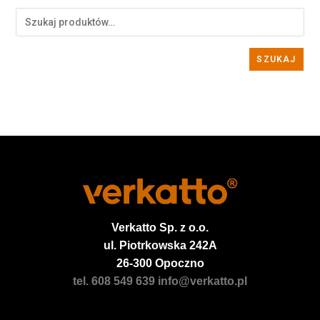
SZUKAJ
Verkatto
Sp. z o.o.
ul. Piotrkowska 242A
26-300 Opoczno
tel. 608 549 639
info@verkatto.pl