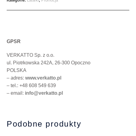
Kategorie:
Latarki
,
Promocja
GPSR
VERKATTO Sp. z o.o.
ul. Piotrkowska 242A, 26-300 Opoczno
POLSKA
– adres:
www.verkatto.pl
– tel.: +48 608 549 639
– email:
info@verkatto.pl
Podobne produkty