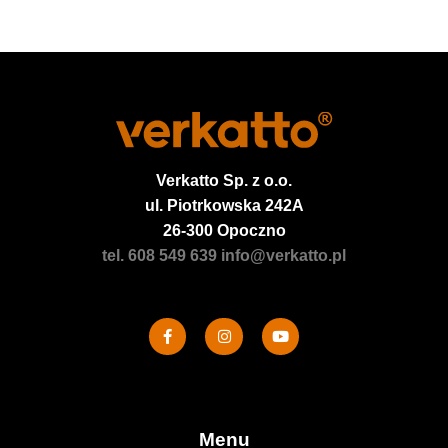
Verkatto
Sp. z o.o.
ul. Piotrkowska 242A
26-300 Opoczno
tel. 608 549 639
info@verkatto.pl
Menu