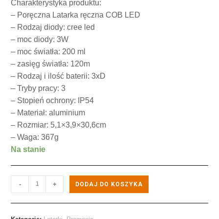
Charakterystyka produktu:
– Poręczna Latarka ręczna COB LED
– Rodzaj diody: cree led
– moc diody: 3W
– moc światła: 200 ml
– zasięg światła: 120m
– Rodzaj i ilość baterii: 3xD
– Tryby pracy: 3
– Stopień ochrony: IP54
– Materiał: aluminium
– Rozmiar: 5,1×3,9×30,6cm
– Waga: 367g
Na stanie
-
+
DODAJ DO KOSZYKA