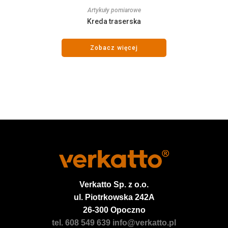
Artykuły pomiarowe
Kreda traserska
Zobacz więcej
Verkatto
Sp. z o.o.
ul. Piotrkowska 242A
26-300 Opoczno
tel. 608 549 639
info@verkatto.pl