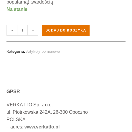
popularną) twardością
Na stanie
-
+
DODAJ DO KOSZYKA
Kategoria:
Artykuły pomiarowe
GPSR
VERKATTO Sp. z o.o.
ul. Piotrkowska 242A, 26-300 Opoczno
POLSKA
– adres:
www.verkatto.pl