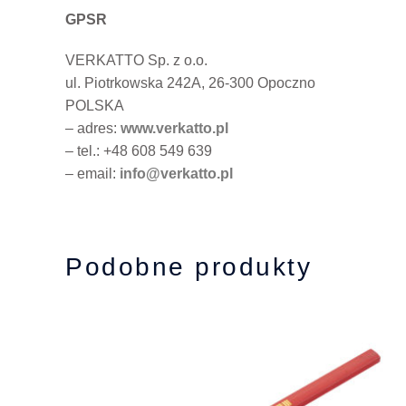
GPSR
VERKATTO Sp. z o.o.
ul. Piotrkowska 242A, 26-300 Opoczno
POLSKA
– adres:
www.verkatto.pl
– tel.: +48 608 549 639
– email:
info@verkatto.pl
Podobne produkty