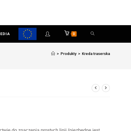
EDIA
0
>
Produkty
>
Kreda traserska
wie do znaczenia prostych linii (niezbędne jest