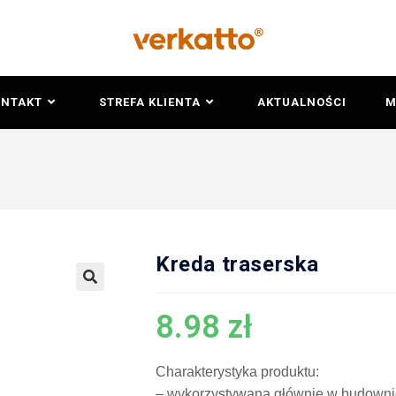
ONTAKT
STREFA KLIENTA
AKTUALNOŚCI
M
Kreda traserska
🔍
8.98
zł
Charakterystyka produktu:
– wykorzystywana głównie w budownict