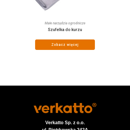
Małe narzędzia ogrodnicze
Szufelka do kurzu
Zobacz więcej
Verkatto
Sp. z o.o.
ul. Piotrkowska 242A