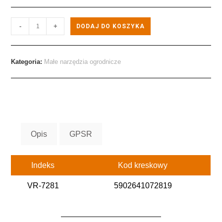
-
+
DODAJ DO KOSZYKA
Kategoria:
Małe narzędzia ogrodnicze
Opis
GPSR
Indeks
Kod kreskowy
VR-7281
5902641072819